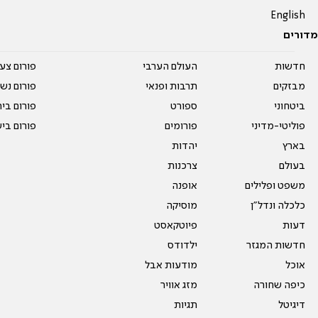
English
מדורים
חדשות
העולם הערבי
פורום צע
מבזקים
תרבות ופנאי
פורום נשו
ביטחוני
ספורט
פורום בי
פוליטי-מדיני
פורומים
פורום בי
בארץ
יהדות
בעולם
צרכנות
משפט ופלילים
אופנה
כלכלה ונדל"ן
מוסיקה
דעות
פיוטקאסט
חדשות המגזר
ילדודס
אוכל
מודעות אבל
כיפה שחורה
מזג אוויר
דיגיטל
תגיות