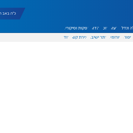
כ"ה באב תשפ"ו |
 ונדל"ן
דעות
אוכל
יהדות
הפקות וסיקורים
ספורט
פורומים
אתר ישיבה
יצירת קשר
עוד