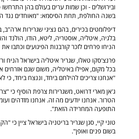
ובירושלים - וכן שמות ערים בעולם בהן התרחשו פ
בשנה החולפת, תחת הסיסמא: "מאוחדים נגד הט
דיפלומטים בכירים, בהם נציגי שגרירות ארה"ב, ב
בלגיה, איטליה, אוסטריה, ליטא, הודו, הולנד וה
הניחו פרחים לזכר קורבנות הפיגועים וכתבו את
פרנצ'סקו טאלו, שגריר איטליה בישראל הניח ור
בכל מקום, אפילו באיטליה, משום שגם אזרחים א
"אנחנו צריכים להילחם ביחד, וננצח ביחד, כי ל
ג'אן מארי דרואט, משגרירות צרפת הוסיף כי "צר
הטרור. אנחנו יודעים מה זה. אנחנו מזדהים וע
התופעה המחרידה הזאת".
טוני קיי, סגן שגריר בריטניה בישראל ציין כי "
בשום פנים ואופן".