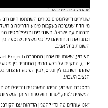
"ערים שונות, אותה משאית טרור"
שגרירים ודיפלומטים בכירים השתתפו היום (רביעי
מיוחדת שנערכה בעקבות פיגוע הדריסה בירושלי
הזדהות עם ישראל. השגרירים והדיפלומטים הני
וכתבו את תנחומיהם על גבי משאית שנסעה בין ה
השונות בתל אביב.
האירוע, שאותו יזם ארגון ההסברה (
ael Project
(TIP
, התקיים על רקע הדמיון המחריד בין פיגועי
שהתרחשו בברלין ובניס, לבין הפיגוע הרצחני בט
הנציב השבוע.
במסגרת האירוע הרימו המארגנים והדיפלומטי
המשאית לפיה, "טרור הוא טרור ואותן המשאיות פ
"אנו עומדים פה כדי להפגין הזדהות עם הקורב