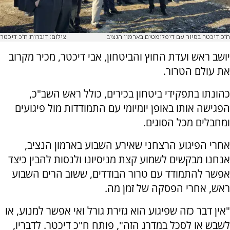
ח"כ דיכטר בסיור עם דיפלומטים בארמון הנציב
צילום: דוברות ח"כ דיכטר
יושב ראש ועדת החוץ והביטחון, אבי דיכטר, מכיר מקרוב
את עולם הטרור.
כהונתו בתפקידי ביטחון בכירים, כולל ראש השב"כ,
הפגישה אותו באופן יומיומי עם התמודדות מול פיגועים
ומחבלים מכל הסוגים.
אחרי הפיגוע הרצחני שאירע השבוע בארמון הנציב,
אנחנו מבקשים לשמוע קצת מניסיונו ולנסות להבין כיצד
אפשר להתמודד עם טרור הבודדים, ששוב הרים השבוע
ראש, אחרי הפסקה של זמן מה.
"אין דבר כזה שפיגוע הוא גזירת גורל ואי אפשר למנוע, או
לשבש או לסכל במדרג הזה", פותח ח"כ דיכטר. לדבריו,