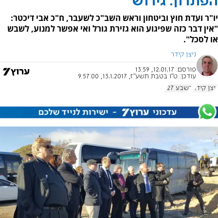
הפתרון: גירוש
יו"ר ועדת חוץ וביטחון וראש השב"כ לשעבר, ח"כ אבי דיכטר:
"אין דבר כזה שפיגוע הוא גזירת גורל ואי אפשר למנוע, לשבש
או לסכל".
ניצן קידר
פורסם:
12.01.17, 13:59
עודכן:
ט"ו בטבת תשע"ז, 13.1.2017, 9:57:00
ניצן קידר
בשבע 727