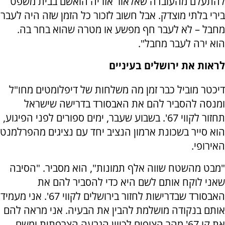
להתעלם מהעובדה שאלאור אזריה הואשם בבית משפט
בירי בלתי מוצדק. אבל חשוב לזכור כל הזמן שזה היה לעבר
מחבל – לא לעבר חף מפשע או מטרה שהוא בחר בה.
הוא ירה לעבר מחבל".
לראות את ירושלים בעיניים
דיכטר מוביל כבר זמן מה משלחות של דיפלומטים מחו"ל
ומנסה להסביר להם את האבסורד בדרישה שישראל
תחזור לקווי 67'. בשבוע שעבר, ימים ספורים לפני הפיגוע,
הוא סייר בשכונת ארמון הנציב יחד עם נציגים מהפרלמנט
האירופי.
"מבט מהשטח שווה אלף תמונות", הוא מסביר. "הסיבה
שאני לוקח אותם לשם היא כדי להסביר להם את
האבסורד שבדרישות לחזור בירושלים לקווי 67'. אני מעמיד
אותם בנקודה מושלמת להבין את הבעיה. אני מראה להם
את קו 67' מהר הצופים לכיוון הגבעה הצרפתית ומשם