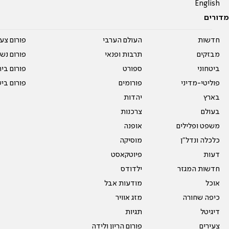
English
מדורים
חדשות
העולם הערבי
פורום צע
מבזקים
תרבות ופנאי
פורום נשו
ביטחוני
ספורט
פורום בי
פוליטי-מדיני
פורומים
פורום בי
בארץ
יהדות
בעולם
צרכנות
משפט ופלילים
אופנה
כלכלה ונדל"ן
מוסיקה
דעות
פיוטקאסט
חדשות המגזר
ילדודס
אוכל
מודעות אבל
כיפה שחורה
מזג אוויר
דיגיטל
תגיות
צעירים
פורום הריון ולידה