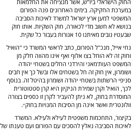
החוק הישראלי ביו"ש, אשר מנציחה את החלמאות
במערכת החקיקה. בימים האחרונים פנה הפורום
המשפטי למען ארץ ישראל למשרד לאיכות הסביבה
בנושא לא חשוב מדי לכאורה, חוק השקיות. אותו חוק
שבעטיו גובים מאיתנו 10 אגורות בעבור כל שקית.
נחי אייל, מנכ"ל הפורום, כתב לראשי המשרד כי "הואיל
וחוק זה לא הוחל בצו אלוף ואף אינו מהווה חלק מן
המשפט העות'מאני והירדני החלים בשטחי יהודה
ושומרון, אין חוק זה חל בשטחים אלו ובשל כך אין חבים
סניפי הרשתות בשטחי יהודה ושומרון בהיטל זה. בנוסף
לכך, הואיל וקרן שמירת הניקיון היא קרן סטטוטורית
המוסדרת בחוק, לא ניתן להעביר לקרן זו כספים בצורה
וולונטרית ואשר אינה מן הסיבות המנויות בחוק״.
בקיצור, התחכמות משפטית לעילא ולעילא. המשרד
לאיכות הסביבה נאלץ להסכים עם הפורום ועם טענתו של