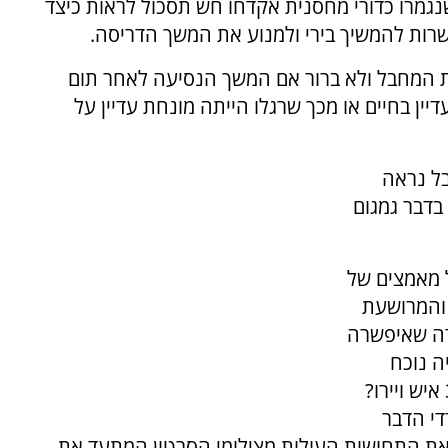
ר שנגמרו כדורי מחסנית אקדחו חש תסכול לראות כיצד
רות להמשיך בירי ולמנוע את המשך הדריסה.
את המחבל ולא ברור אם המשך הנסיעה לאחר תום
ין בחיים או מכך שרגלו הייתה מונחת עדיין על
בל נראה
דבר גמגום
ל מאמצים של
 והמרושעת
ודה שאיפשרה
ה נוכח
בזירה ירה במשאית. מה רציתם, שיעמדו שם 300 איש ויירו?
די הדבר
 את התחושות העולות מצילומי הסרטון המתעד את