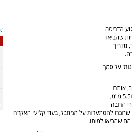
וע הדריסה
א
ות שהביאו
, מדריך
ה.
נות' על סמך
, אותרו
קליעי אקדח, 9 מ"מ, וקליעי רובה M-16, קליעי 5.56 מ"מ,
י הרובה
ים שחברו להסתערות על המחבל, בעוד קליעי האקדח
הם שהביאו למותו.