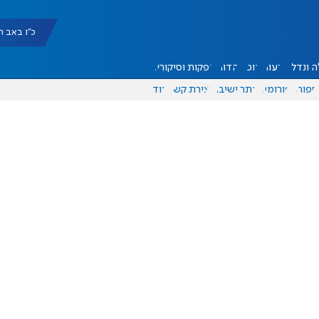
כ"ו באב תשפ"ו |
 ונדל"ן
דעות
אוכל
יהדות
הפקות וסיקורים
ספורט
פורומים
אתר ישיבה
יצירת קשר
עוד