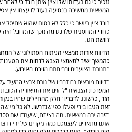
נזכיר כי גם בעדותו שלו ציין איתן רונד כי לאח
המשאית ממשיכה בנסיעה בעוד לו עצמו אין אפש
רונד ציין ביושר כי כלל לא בטוח שהוא שחיסל 
כדורי המחסנית שלו נגרמה מכך שהמחבל היה עדי
דוושת הגז.
הדיווח אודות ממצאי הניתוח הפתולוגי של המח
כהמשך ישיר למאמצי הצבא לדחות את הטענות ב
בתגובת הצוערים ובריחתם מזירת האירוע.
בדיווח מובאים גם דבריו של גורם צבאי המעיד ע
המערכת הצבאית "להזים את התיאוריה הכוזבת
הזו", כלשונו. לדבריו "חלק מהחיילים שהיו בנק
זאת הגיבו בירי ופעלו כפי שנדרשו. לא כל מי שהי
אתם מתארים לעצמכם כמה מקרים של ירי דו־צד
היה גורם?". האם בדברים אלה יהיה כדי למחוק