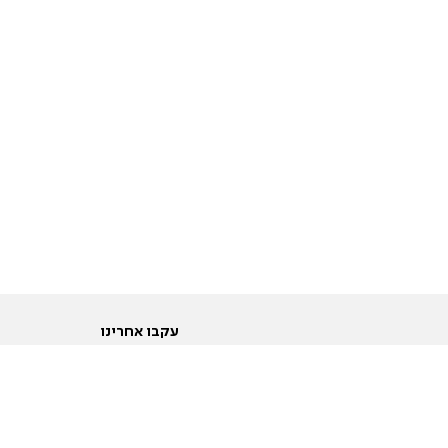
עקבו אחרינו
ות
טוויטר
ם הריון ולידה
פייסבוק
ום לקראת נישואין וזוגיות
אינסטגרם