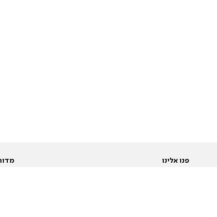
פנו אלינו
מדור
אודות
Pусский
חד
יצירת קשר
عربية
מב
פרסמו אצלנו
בי