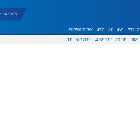
כ"ה באב תשפ"ו |
 ונדל"ן
דעות
אוכל
יהדות
הפקות וסיקורים
ספורט
פורומים
אתר ישיבה
יצירת קשר
עוד