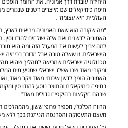
היחידה עוברת דרך אמוניה. את החומר הופכים 
חיפה כימיקאלים שם מייצרים דשנים שנגזרים מ
העולמית היא עצומה".
"מה שקורה הוא שאת האמוניה מביאים לארץ, ה
האמוניה לדשנים ואת אלה שולחים להודו וסין. 
למה צריך לעשות את המעגל הזה ומה הוא תורם
הישראלית. זו שאלה טובה אבל מדובר בכימיה יש
טכנולוגיה ישראלית שמביאה לתהליך שהוא תהל
ומקורי מאוד שבו אשלג ישראלי שמגיע מים המלח
האמוניה הופך לדשן איכותי מאוד ויקר מאוד, ואות
בחיפה כימיקאלים והתוצר נוסע להודו סין ומקומ
שבהם חקלאות בהיקפים גדולים מאוד".
הרווח הכלכלי, מספיר פרופ' ששון, מהמהלכים הל
מעצם התעסוקה והפרנסה הניתנת בכך ללא מע
על העובדים נשאל פרופ' ששון, אם במהלך העבו