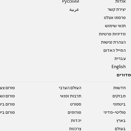
אודות
Pусский
יצירת קשר
عربية
פרסמו אצלנו
תנאי שימוש
מדיניות פרטיות
הצהרת נגישות
המייל האדום
עברית
English
מדורים
חדשות
העולם הערבי
פורום צע
מבזקים
תרבות ופנאי
פורום נשו
ביטחוני
ספורט
פורום בי
פוליטי-מדיני
פורומים
פורום בי
בארץ
יהדות
בעולם
צרכנות