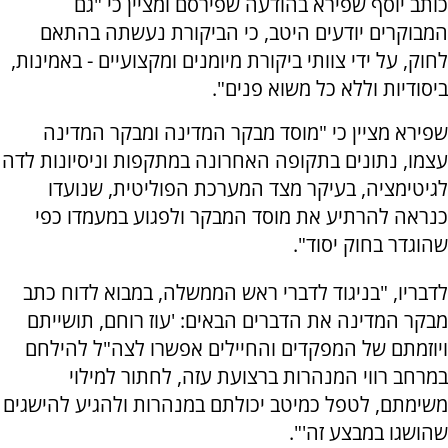
כותב יוסף שפירא בהודעה שפירסם ומציין כי "גם
המבוקרים יודעים היטב, כי הביקורת נעשתה בהתאם
לחוק, על ידי צוותי ביקורת מיומנים ומקצועיים - באמינות,
ביסודיות וללא כל משוא פנים".
שפירא מציין כי "מוסד מבקר המדינה ומבקר המדינה
עצמו, נתונים בתקופה האחרונה במתקפות וניסיונות לדה
לגיטימציה, בעיקר מצד המערכת הפוליטית, שנועדו
כנראה להרתיע את מוסד המבקר ולפגוע במעמדו כפי
שהוגדר בחוק יסוד".
לדבריו, "בניגוד לדברי ראש הממשלה, במבוא לדוח כתב
מבקר המדינה את הדברים הבאים: 'עוז רוחם, תושייתם
ויוזמתם של המפקדים והחיילים אפשרו לצה"ל להילחם
במרחב רווי המנהרות ברצועת עזה, לחתור למילוי
משימתם, לטפל כמיטב יכולתם במנהרות ולהגיע להישגים
שהושגו במבצע זה'".