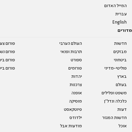
המייל האדום
עברית
English
מדורים
חדשות
העולם הערבי
פורום צע
מבזקים
תרבות ופנאי
פורום נשו
ביטחוני
ספורט
פורום בי
פוליטי-מדיני
פורומים
פורום בי
בארץ
יהדות
בעולם
צרכנות
משפט ופלילים
אופנה
כלכלה ונדל"ן
מוסיקה
דעות
פיוטקאסט
חדשות המגזר
ילדודס
אוכל
מודעות אבל