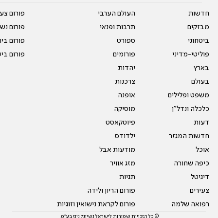
חדשות
העולם הערבי
פורום צע
מבזקים
תרבות ופנאי
פורום נשו
ביטחוני
ספורט
פורום בי
פוליטי-מדיני
פורומים
פורום בי
בארץ
יהדות
בעולם
צרכנות
משפט ופלילים
אופנה
כלכלה ונדל"ן
מוסיקה
דעות
פיוטקאסט
חדשות המגזר
ילדודס
אוכל
מודעות אבל
כיפה שחורה
מזג אוויר
דיגיטל
תגיות
צעירים
פורום הריון ולידה
רפואה שלמה
פורום לקראת נישואין וזוגיות
© כל הזכויות שמורות לישראל נשיונל ניוז בע"מ.