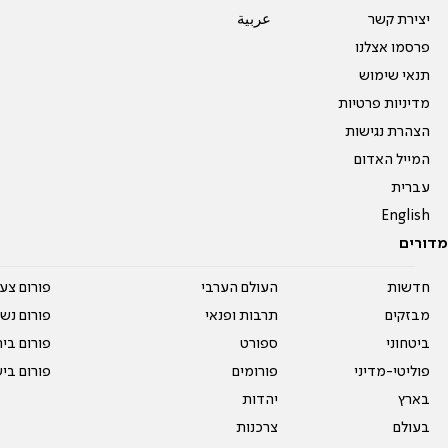
יצירת קשר
عربية
פרסמו אצלנו
תנאי שימוש
מדיניות פרטיות
הצהרת נגישות
המייל האדום
עברית
English
מדורים
חדשות
העולם הערבי
פורום צע
מבזקים
תרבות ופנאי
פורום נשו
ביטחוני
ספורט
פורום בי
פוליטי-מדיני
פורומים
פורום בי
בארץ
יהדות
בעולם
צרכנות