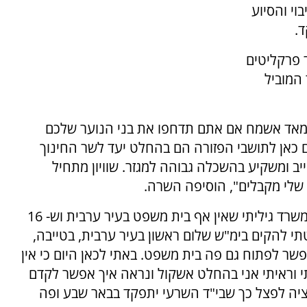
וי והסיוע
ד.
 פרקליטים
המוביל
י מאד אשמח אם אתם תדחפו את בני הנוער שלכם
 כאן לתושבי הפזורה הם בהחלט יעד לשר החינוך
ב ומשקיע בהשכלה גבוהה למגזר. שוויון מתחיל
ם שלי מקבלים", הוסיפה השרה.
בעניין בתי המשפט אמרה השרה: "כשנכנסתי למשרד גיליתי שאין אף בית משפט בעיר ערבית וש- 16
י להקים בימ"ש שלום ראשון בעיר ערבית, בטייבה,
אפשר לפתוח גם פה בית משפט. באתי לכאן היום כי אין
י וראיתי אני בהחלט אשקול ונראה איך אפשר לקדם
פציה לפצל כך שבי"ד השרעי יתפקד בבאר שבע ופה