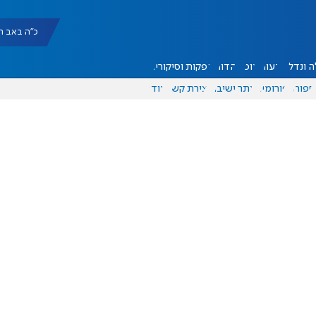
כ"ה באב תשפ"ו |
 ונדל"ן
דעות
אוכל
יהדות
הפקות וסיקורים
ספורט
פורומים
אתר ישיבה
יצירת קשר
עוד