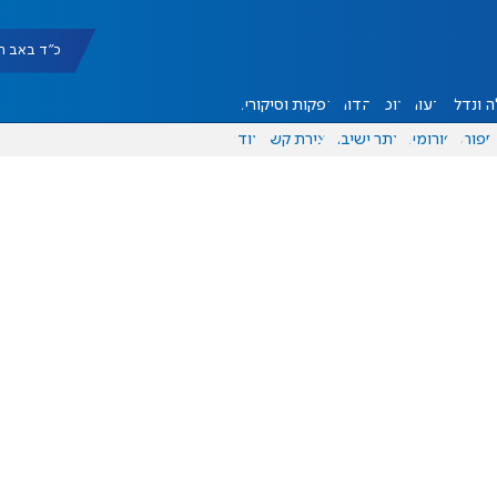
כ"ד באב תשפ"ו |
 ונדל"ן
דעות
אוכל
יהדות
הפקות וסיקורים
ספורט
פורומים
אתר ישיבה
יצירת קשר
עוד