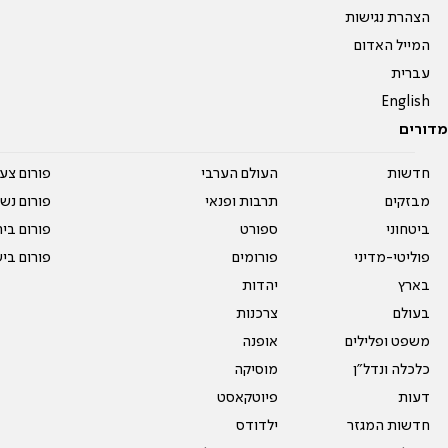
הצהרת נגישות
המייל האדום
עברית
English
מדורים
חדשות
העולם הערבי
פורום צע
מבזקים
תרבות ופנאי
פורום נשו
ביטחוני
ספורט
פורום בי
פוליטי-מדיני
פורומים
פורום בי
בארץ
יהדות
בעולם
צרכנות
משפט ופלילים
אופנה
כלכלה ונדל"ן
מוסיקה
דעות
פיוטקאסט
חדשות המגזר
ילדודס