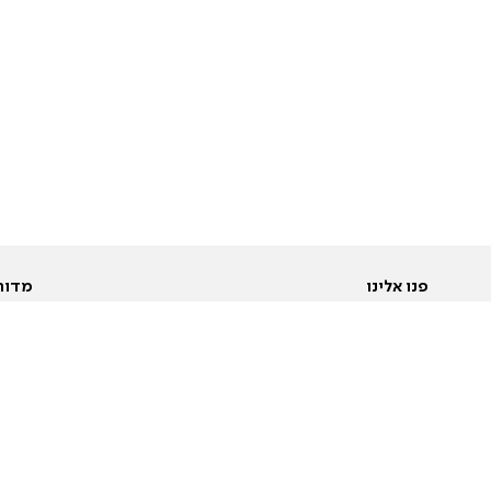
פנו אלינו
מדור
אודות
Pусский
חד
יצירת קשר
عربية
מב
פרסמו אצלנו
בי
תנאי שימוש
פו
מדיניות פרטיות
בא
הצהרת נגישות
בע