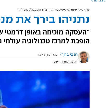
מצב תורני
ערוץ 7
מדיניות ופוליטיקה
נתניהו בירך את מנכ"ל מובילאיי
נתניהו בירך את מנכ
"העסקה מוכיחה באופן דרמטי ש
הופכת למרכז טכנולוגיה עולמי ג
חזקי ברוך
13.03.17, 14:53
בנימין נתניהו
אינטל