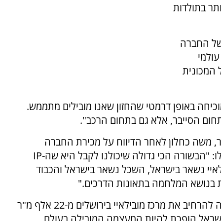
תר בתולדות
 של החברה
עולמי
 המכונית
יחה באופן דרמטי שהחזון שאנו מובילים מתממש.
תחום הסייבר, אלא גם בתחום הרכב".
צר, משה כחלון לאחר הדיווח על מכירת החברה
לאינטל. שר האוצר כחלון בירך את אבירם ואמר לו: "הבשורה הכי גדולה שיכולנו לקבל היא שה-IP
ילאיי נשאר בישראל, השכל נשאר בישראל והכבוד
ת בנושא המלחמה בתאונות הדרכים."
בנוסף, כחלון בירך את אבירם על החלטת החברה להרחיב את מרכז מובילאיי בירושלים מ-22 אלף מ"ר
 ישראל הופכת להיות המעצמה המובילה בעולם