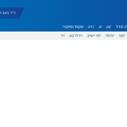
כ"ד באב תשפ"ו |
 ונדל"ן
דעות
אוכל
יהדות
הפקות וסיקורים
ספורט
פורומים
אתר ישיבה
יצירת קשר
עוד