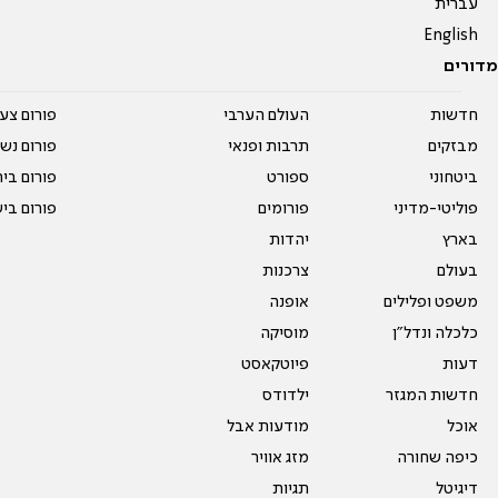
עברית
English
מדורים
חדשות
העולם הערבי
פורום צע
מבזקים
תרבות ופנאי
פורום נשו
ביטחוני
ספורט
פורום בי
פוליטי-מדיני
פורומים
פורום בי
בארץ
יהדות
בעולם
צרכנות
משפט ופלילים
אופנה
כלכלה ונדל"ן
מוסיקה
דעות
פיוטקאסט
חדשות המגזר
ילדודס
אוכל
מודעות אבל
כיפה שחורה
מזג אוויר
דיגיטל
תגיות