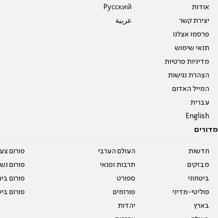
אודות
Pусский
יצירת קשר
عربية
פרסמו אצלנו
תנאי שימוש
מדיניות פרטיות
הצהרת נגישות
המייל האדום
עברית
English
מדורים
חדשות
העולם הערבי
פורום צע
מבזקים
תרבות ופנאי
פורום נשו
ביטחוני
ספורט
פורום בי
פוליטי-מדיני
פורומים
פורום בי
בארץ
יהדות