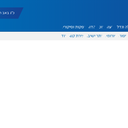
כ"ג באב תשפ"ו |
 ונדל"ן
דעות
אוכל
יהדות
הפקות וסיקורים
ספורט
פורומים
אתר ישיבה
יצירת קשר
עוד