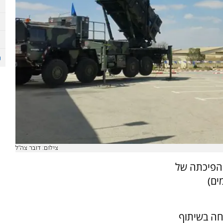
צילום: דובר צה"ל
 הפיכתה של
ים)
חה בשיתוף