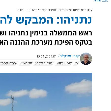
מצב תורני
ערוץ 7
מדיניות ופוליטיקה
נתניהו: המבקש להכותנו - יוכה
נתניהו: המבקש להכו
ראש הממשלה בנימין נתניהו ושר
בטקס הפיכת מערכת ההגנה האוו
קובי פינקלר
2.04.17, 15:33
צה"ל
בנימין נתניהו
אביגדור ליברמן
חיל האוויר
שרביט קסמי