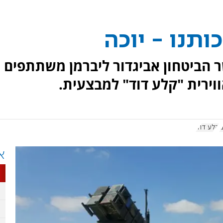
תנו - יוכה
 הביטחון אביגדור ליברמן משתתפים
ירית "קלע דוד" למבצעית.
ם
קלע דוד
א