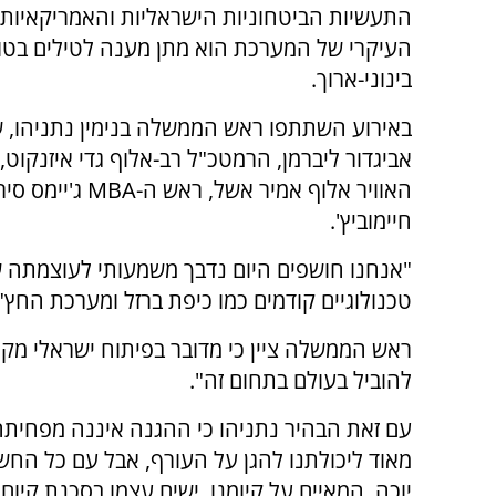
התעשיות הביטחוניות הישראליות והאמריקאיות. 
העיקרי של המערכת הוא מתן מענה לטילים בטו
בינוני-ארוך.
באירוע השתתפו ראש הממשלה בנימין נתניהו, ש
אביגדור ליברמן, הרמטכ"ל רב-אלוף גדי איזנקוט,
האוויר אלוף אמי
חיימוביץ'.
"אנחנו חושפים היום נדבך משמעותי לעוצמתה 
טכנולוגיים קודמים כמו כיפת ברזל ומערכת החץ",
ראש הממשלה ציין כי מדובר בפיתוח ישראלי מקור
להוביל בעולם בתחום זה".
עם זאת הבהיר נתניהו כי ההגנה איננה מפחיתה
מאוד ליכולתנו להגן על העורף, אבל עם כל החש
יוכה, המאיים על קיומנו, ישים עצמו בסכנת קיום"