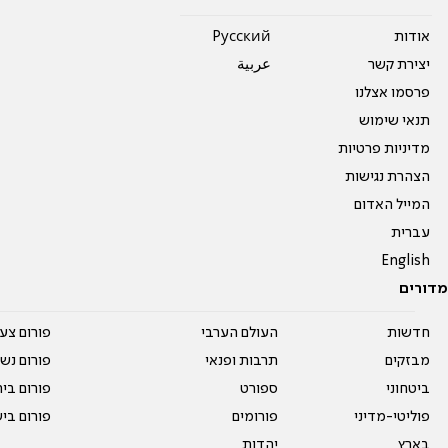
אודות
Pусский
יצירת קשר
عربية
פרסמו אצלנו
תנאי שימוש
מדיניות פרטיות
הצהרת נגישות
המייל האדום
עברית
English
מדורים
חדשות
העולם הערבי
פורום צע
מבזקים
תרבות ופנאי
פורום נשו
ביטחוני
ספורט
פורום בי
פוליטי-מדיני
פורומים
פורום בי
בארץ
יהדות