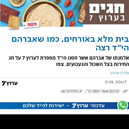
בית מלא באורחים, כמו שאברהם
הי"ד רצה
אלמנתו של אברהם אשר חסנו הי"ד מספרת לערוץ 7 על חג
החירות בצל השכול והגעגועים. צפו
אלירן אהרון
9.04.17, 21:06
פסח
אברהם אשר חסנו הי"ד
חג החירות שלי