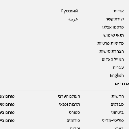
אודות
Pусский
יצירת קשר
عربية
פרסמו אצלנו
תנאי שימוש
מדיניות פרטיות
הצהרת נגישות
המייל האדום
עברית
English
מדורים
חדשות
העולם הערבי
פורום צע
מבזקים
תרבות ופנאי
פורום נשו
ביטחוני
ספורט
פורום בי
פוליטי-מדיני
פורומים
פורום בי
בארץ
יהדות