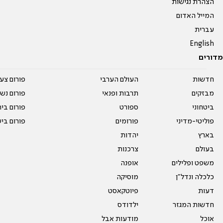
הצהרת נגישות
המייל האדום
עברית
English
מדורים
חדשות
העולם הערבי
פורום צע
מבזקים
תרבות ופנאי
פורום נשו
ביטחוני
ספורט
פורום בי
פוליטי-מדיני
פורומים
פורום בי
בארץ
יהדות
בעולם
צרכנות
משפט ופלילים
אופנה
כלכלה ונדל"ן
מוסיקה
דעות
פיוטקאסט
חדשות המגזר
ילדודס
אוכל
מודעות אבל