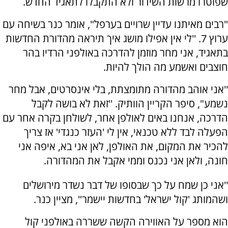
שפוטרו מרשות השידור ולא התקבלו לתאגיד החדש.
"רבים מאיתנו עדיין שרויים בערפל", אומר כנר בשיחה עם
ערוץ 7. ''לי אין אפילו מושג איך תיראה מהדורת החדשות
בתאגיד, אני מחר מוזמן להדרכה באולפני הרדיו בהר
חוצבים ואשמע מה הולך להיות.
''אני אוהב מהדורה מתומצתת, בלי אינסרטים, אבל מחר
נשמע", סיפר הקריין הוותיק. ''זאת לא בושה לקבל
הדרכה, אנחנו באים לאולפן אחר, לשולחן בקרה אחר עם
הפעלה לבד ללא טכנאי, אין לי 'העזר כנגדי' אז צריך
להכיר את המקום, את האולפן, לאן אני בא, איפה אני
חונה, ולאן אני נכנס וממי אקבל את המהדורה.
''אני כן שמח על כך שבסופו של דבר נשדר מירושלים
ושהמותג 'קול ישראל' בחדשות יישמר", מציין כנר.
הוא מספר על האווירה הקשה ששררה באולפני קול