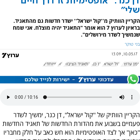
דן כנר: "אופטימיות זו דרך חיים
שלי"
הקריין הוותיק מ''קול ישראל'' ישדר חדשות גם מהתאגיד.
בראיון לערוץ 7 הוא אומר "התאגיד יהיה מוצלח. אני שמח
שנמשיך לשדר מירושלים".
בני טוקר
10.05.17, 13:09
יומן ערוץ 7
קול ישראל
דן כנר
התאגיד הציבורי
כאן
מיוחדים
הקריין הוותיק של ''קול ישראל'', דן כנר, ימשיך לשדר
פעמיים בשבוע את מהדורת החדשות של תאגיד החדשות
''כאן'' אך לצד האופטימיות הוא חש כאב על חלק מחבריו