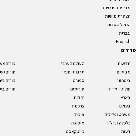
מדיניות פרטיות
הצהרת נגישות
המייל האדום
עברית
English
מדורים
חדשות
העולם הערבי
פורום צע
מבזקים
תרבות ופנאי
פורום נשו
ביטחוני
ספורט
פורום בי
פוליטי-מדיני
פורומים
פורום בי
בארץ
יהדות
בעולם
צרכנות
משפט ופלילים
אופנה
כלכלה ונדל"ן
מוסיקה
דעות
פיוטקאסט