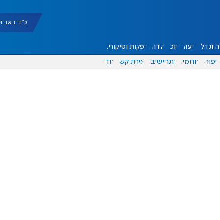
כ"ד באב תשפ"ו |
 ונדל"ן
דעות
אוכל
יהדות
הפקות וסיקורים
ספורט
פורומים
אתר ישיבה
יצירת קשר
עוד