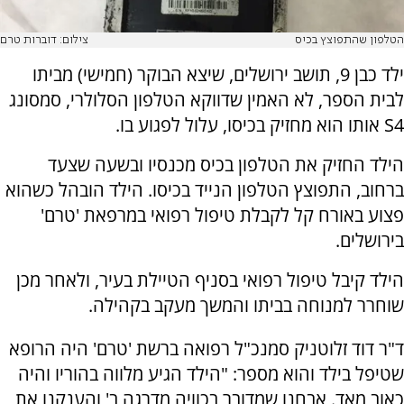
הטלפון שהתפוצץ בכיס
צילום: דוברות טרם
ילד כבן 9, תושב ירושלים, שיצא הבוקר (חמישי) מביתו
לבית הספר, לא האמין שדווקא הטלפון הסלולרי, סמסונג
S4 אותו הוא מחזיק בכיסו, עלול לפגוע בו.
הילד החזיק את הטלפון בכיס מכנסיו ובשעה שצעד
ברחוב, התפוצץ הטלפון הנייד בכיסו. הילד הובהל כשהוא
פצוע באורח קל לקבלת טיפול רפואי במרפאת 'טרם'
בירושלים.
הילד קיבל טיפול רפואי בסניף הטיילת בעיר, ולאחר מכן
שוחרר למנוחה בביתו והמשך מעקב בקהילה.
ד"ר דוד זלוטניק סמנכ"ל רפואה ברשת 'טרם' היה הרופא
שטיפל בילד והוא מספר: "הילד הגיע מלווה בהוריו והיה
כאוב מאד. אבחנו שמדובר בכוויה מדרגה ב' והענקנו את