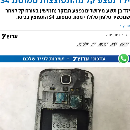
ילד נפצע קל מהתפוצצות סמוסנג S4
ילד בן תשע מירושלים נפצע הבוקר (חמישי) באורח קל לאחר
שמכשיר טלפון סלולרי מסוג סמסונג S4 התפוצץ בכיסו.
ערוץ 7
18.05.17, 12:18
בריאות
ילדים
סמסונג
טרם
טלפונים