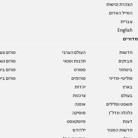
הצהרת נגישות
המייל האדום
עברית
English
מדורים
חדשות
העולם הערבי
פורום צע
מבזקים
תרבות ופנאי
פורום נשו
ביטחוני
ספורט
פורום בי
פוליטי-מדיני
פורומים
פורום בי
בארץ
יהדות
בעולם
צרכנות
משפט ופלילים
אופנה
כלכלה ונדל"ן
מוסיקה
דעות
פיוטקאסט
חדשות המגזר
ילדודס