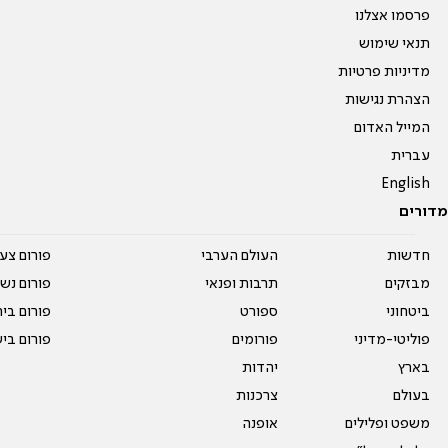
פרסמו אצלנו
תנאי שימוש
מדיניות פרטיות
הצהרת נגישות
המייל האדום
עברית
English
מדורים
חדשות
העולם הערבי
פורום צע
מבזקים
תרבות ופנאי
פורום נשו
ביטחוני
ספורט
פורום בי
פוליטי-מדיני
פורומים
פורום בי
בארץ
יהדות
בעולם
צרכנות
משפט ופלילים
אופנה