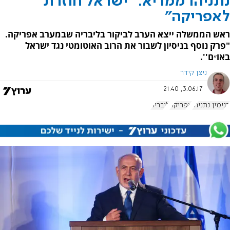
נתניהו ממריא: "ישראל חוזרת
לאפריקה"
ראש הממשלה ייצא הערב לביקור בליבריה שבמערב אפריקה.
"פרק נוסף בניסיון לשבור את הרוב האוטומטי נגד ישראל
באו״ם''.
ניצן קידר
3.06.17, 21:40
בנימין נתניהו
אפריקה
ליבריה