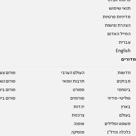
פרסמו אצלנו
תנאי שימוש
מדיניות פרטיות
הצהרת נגישות
המייל האדום
עברית
English
מדורים
חדשות
העולם הערבי
פורום צע
מבזקים
תרבות ופנאי
פורום נשו
ביטחוני
ספורט
פורום בי
פוליטי-מדיני
פורומים
פורום בי
בארץ
יהדות
בעולם
צרכנות
משפט ופלילים
אופנה
כלכלה ונדל"ן
מוסיקה