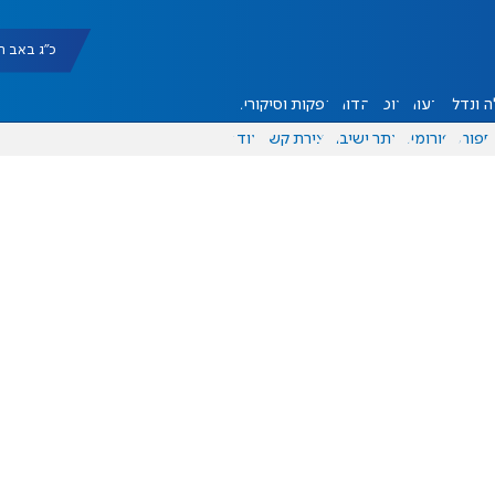
כ"ג באב תשפ"ו |
 ונדל"ן
דעות
אוכל
יהדות
הפקות וסיקורים
ספורט
פורומים
אתר ישיבה
יצירת קשר
עוד