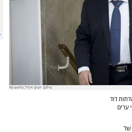
צילום: יונתן זינדל, פלאש 90
דתות דוד
 ערים
 של