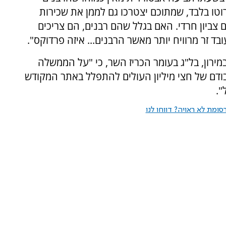
קו במשכורת-רעב, ב-5000 שקל ברוטו בלבד, שמתוכם יצטרכו גם לממן את שכירות
 צביון חרדי. האם בגלל שהם רבנים, הם צריכים
ובד זר מרוויח יותר מאשר הרבנים... איזה פרדוקס".
במירון, בל"ג בעומר הכריז השר, כי "על הממשלה
בודם של חצי מיליון העולים להתפלל באתר המקודש
".
ומת לא ראויה? דווחו לנו