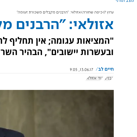
מצב תורני
ערוץ 7
כיפה שחורה
אזולאי: "הרבנים מקבלים משכורת זעומה"
אזולאי: "הרבנים מ
"המציאות עגומה; אין תחליף ל
ובעשרות יישובים", הבהיר השר ל
חיים לב
13.06.17, 9:05
רבנים
דוד אזולאי