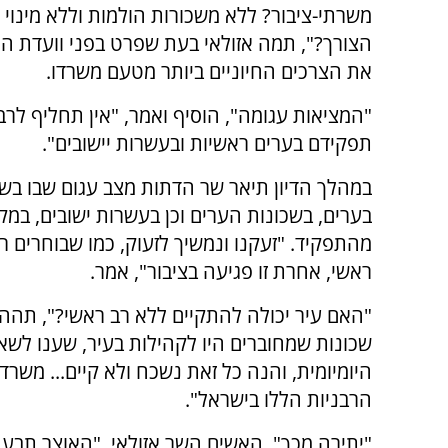
משרתי-ציבור? ללא משכורות הולמות וללא מינוי מ
הצורך?", תמה אזולאי בעת שפרט בפני וועדת ה
את הצרכים החיוניים ביותר מטעם משרדו.
"המציאות עגומה", הוסיף ואמר, "אין תחליף לר
תפקידם בערים ראשיות ובעשרות יישובים".
במהלך הדיון תיאר שר הדתות מצב עגום שבו בש
בערים, בשכונות הערים וכן בעשרות ישובים, במקו
מהתפקיד. "זעקנו ונמשיך לזעוק, כמו שבוחרים רא
ראשי, אחרת זו פגיעה בציבור", אמר.
"האם עיר יכולה להתקיים ללא רב ראשי?", תהה ה
שכונות שמחוברים היו לקהילות בעיר, שענו לש
היומיומית, והנה כל זאת נשכח ולא קיים... משר
הרבניות הללו בישראל".
"יתירה מכך", האשים השר אזולאי, "האוצר תבע