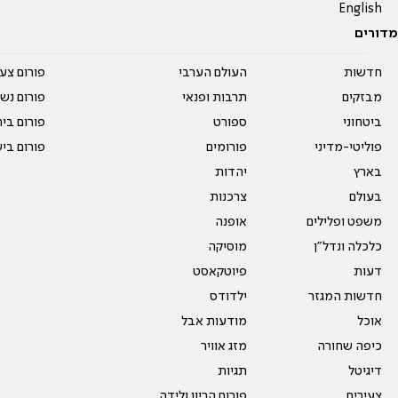
English
מדורים
חדשות
העולם הערבי
פורום צע
מבזקים
תרבות ופנאי
פורום נשו
ביטחוני
ספורט
פורום בי
פוליטי-מדיני
פורומים
פורום בי
בארץ
יהדות
בעולם
צרכנות
משפט ופלילים
אופנה
כלכלה ונדל"ן
מוסיקה
דעות
פיוטקאסט
חדשות המגזר
ילדודס
אוכל
מודעות אבל
כיפה שחורה
מזג אוויר
דיגיטל
תגיות
צעירים
פורום הריון ולידה