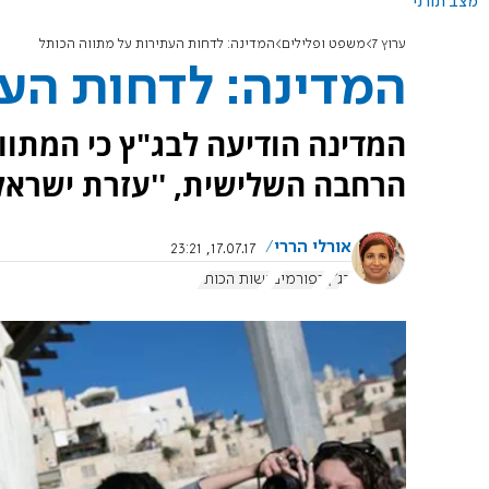
מצב תורני
ערוץ 7
משפט ופלילים
המדינה: לדחות העתירות על מתווה הכותל
המדינה: לדחות העת
המדינה הודיעה לבג"ץ כי המתוו
הרחבה השלישית, ''עזרת ישראל'', ב-19 מיליון
אורלי הררי
17.07.17, 23:21
בג"ץ
רפורמים
נשות הכותל