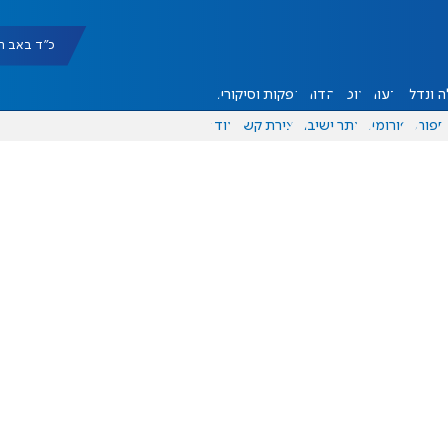
כ"ד באב תשפ"ו |
 ונדל"ן
דעות
אוכל
יהדות
הפקות וסיקורים
ספורט
פורומים
אתר ישיבה
יצירת קשר
עוד