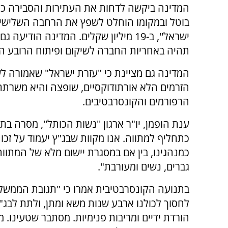
המדינה ביקשה לדחות את העתירות והסבירה כי
בוטל ובמקומו הוחלט לשפץ את הרחבה השלישית,
ישראל'', ב-19 מיליון שקלים. המדינה הודיעה
תהיה באחריות החברה לשיקום ופיתוח הרובע הי
המדינה גם מציינת כי "עזרת ישראל" שאמורה 
הזרמים הלא אורתודוקסיים, שופצה והיא משרתת 
הרפורמים והקונסרבטיבים.
ענת הופמן, יו"ר ארגון ''נשות הכותל'', מסרה 
כתחליף למתווה. אנו מקוות שבג"ץ יעמוד על זכ
כמנהגינו, בין אם במסגרת יישום מלא של המתוו
גברים, נשים ומעורבת".​​
בתנועה הקונסרבטיבית אמרו כי "תגובת הממשלה
לחסוך לכולנו ארבע שנות משא ומתן, ולתת לבג
הורדת ידיים ומריבות פנימיות. מסתבר שטעינ