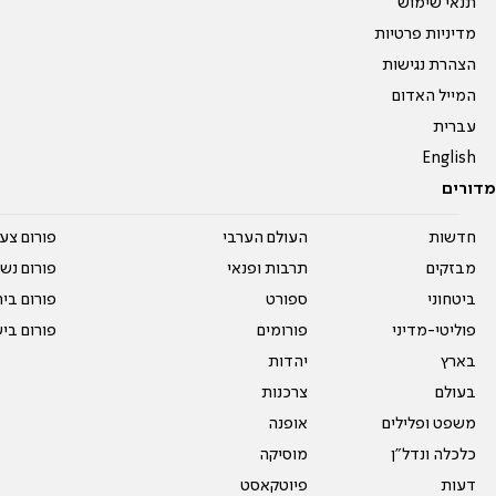
תנאי שימוש
מדיניות פרטיות
הצהרת נגישות
המייל האדום
עברית
English
מדורים
חדשות
העולם הערבי
פורום צע
מבזקים
תרבות ופנאי
פורום נשו
ביטחוני
ספורט
פורום בי
פוליטי-מדיני
פורומים
פורום בי
בארץ
יהדות
בעולם
צרכנות
משפט ופלילים
אופנה
כלכלה ונדל"ן
מוסיקה
דעות
פיוטקאסט