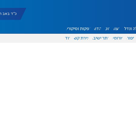
כ"ד באב תשפ"ו |
 ונדל"ן
דעות
אוכל
יהדות
הפקות וסיקורים
ספורט
פורומים
אתר ישיבה
יצירת קשר
עוד