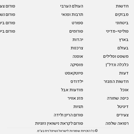
חדשות
העולם הערבי
פורום צע
מבזקים
תרבות ופנאי
פורום נשו
ביטחוני
ספורט
פורום בי
פוליטי-מדיני
פורומים
פורום בי
בארץ
יהדות
בעולם
צרכנות
משפט ופלילים
אופנה
כלכלה ונדל"ן
מוסיקה
דעות
פיוטקאסט
חדשות המגזר
ילדודס
אוכל
מודעות אבל
כיפה שחורה
מזג אוויר
דיגיטל
תגיות
צעירים
פורום הריון ולידה
רפואה שלמה
פורום לקראת נישואין וזוגיות
© כל הזכויות שמורות לישראל נשיונל ניוז בע"מ.