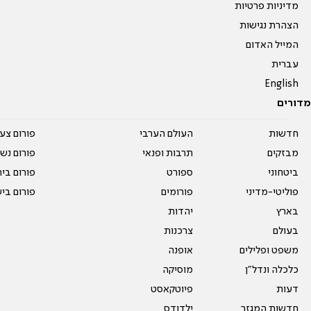
מדיניות פרטיות
הצהרת נגישות
המייל האדום
עברית
English
מדורים
חדשות
העולם הערבי
פורום צע
מבזקים
תרבות ופנאי
פורום נשו
ביטחוני
ספורט
פורום בי
פוליטי-מדיני
פורומים
פורום בי
בארץ
יהדות
בעולם
צרכנות
משפט ופלילים
אופנה
כלכלה ונדל"ן
מוסיקה
דעות
פיוטקאסט
חדשות המגזר
ילדודס