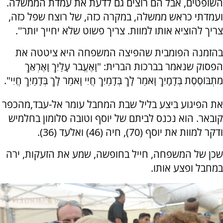
השופטים, אבל הם רוצים גם לדעת את עמדת הממשלה.
ועמדתי כראש ממשלה, במקרה כזה, של רוצח שפל כזה,
צריך להוציא אותו למוות. צריך פשוט שלא יחייך יותר''.
בהזמנה הפומבית שהפיצה המשפחה היא ציטטה את
הפסוק שנאמר בברכות הברית: "וָאֶעֱבֹר עָלַיִךְ וָאֶרְאֵךְ
מִתְבּוֹסֶסֶת בְּדָמָיִךְ וָאֹמַר לָךְ בְּדָמַיִךְ חֲיִי וָאֹמַר לָךְ בְּדָמַיִךְ חֲיִי".
את הפיגוע ביצע בליל שבת המחבל עומר אל-עבד,מהכפר
קובאר. הוא נכנס לביתם של יוסף וטובה סלומון בחלמיש
ודקר למוות את יוסף (70), חיה (46) ואלעד (36).
שכן של המשפחה, חייל בחופשה, שמע את הזעקות, ירה
במחבל ופצע אותו.