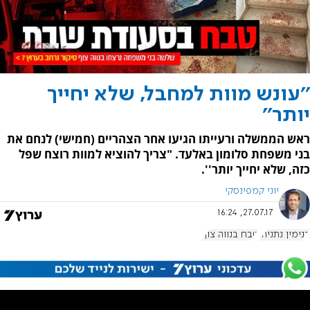
''עונש מוות למחבל, שלא יחייך
יותר''
ראש הממשלה ורעייתו הגיעו אחר הצהריים (חמישי) לנחם את
בני משפחת סלומון באלעד. "צריך להוציא למוות רוצח שפל
כזה, שלא יחייך יותר''.
יוני קמפינסקי
27.07.17, 16:24
בנימין נתניהו
טבח בנווה צוף