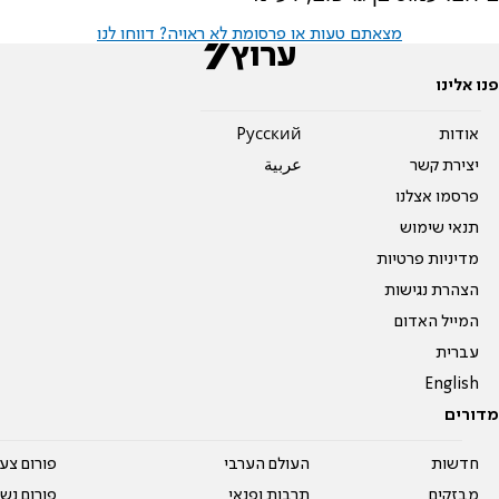
מצאתם טעות או פרסומת לא ראויה? דווחו לנו
פנו אלינו
אודות
Pусский
יצירת קשר
عربية
פרסמו אצלנו
תנאי שימוש
מדיניות פרטיות
הצהרת נגישות
המייל האדום
עברית
English
מדורים
חדשות
העולם הערבי
פורום צע
מבזקים
תרבות ופנאי
פורום נשו