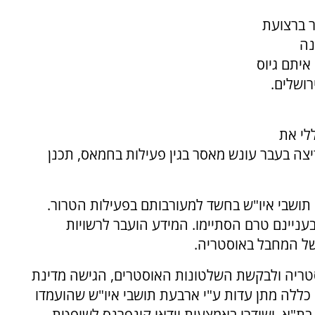
 ברצועת
2016 הוא פנה
יתם גיוס
רושלים.
לי את
ה בעבר עונש מאסר בגין פעילות בחמאס, תכנן
ושבי איו"ש בחשד למעורבותם בפעילות הטרור.
עניינם טרם הסתיימו. המידע הועבר לרשויות
של המחבל באוסטריה.
טריה ולבקשת השלטונות האוסטרים, הגישה מדינת
כללה מתן עדות ע"י ארבעת תושבי איו"ש שהועמדו
בת"א, ושודרו באמצעות וידאו קונפרנס לשופטת