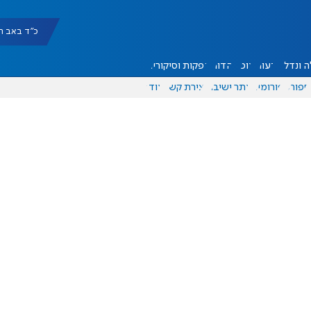
כ"ד באב תשפ"ו |
 ונדל"ן
דעות
אוכל
יהדות
הפקות וסיקורים
ספורט
פורומים
אתר ישיבה
יצירת קשר
עוד