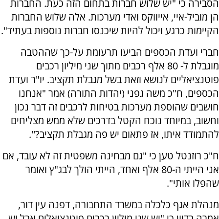
הסבירה כי "יש שלוש חברות בתחום הזה כעת. החברות
הן מוביל-איי, אייווקס ואדי מערכות. אלה שלוש החברות
הקיימות כרגע ויכול להיות שיכנסו חברות נוספות בעתיד".
חברי ועדת הכספים הביעו תרעומת על-כך שההטבה
מוגבלת ל- 80 אלף רכבים מתוך שני מיליון רכבים
פוטנציאליים לנושא וזאת בשל מגבלת תקציב. יו"ר ועדת
הכספים, ח"כ משה גפני (יהדות התורה) אמר "אנחנו
חושבים שהוספת מערכות בטיחות לרכבים זה דבר נכון
וחשוב, במיוחד נוכח הקטל בדרכים שלא ממש מצליחים
להתמודד איתו, אז פתאום יש פה מגבלת תקציב?''.
ח"כ רוזנטל טען כי "גם מבחינה משפטית זה לא עובד, אם
אני הייתי ה-80 אלף ואחד, הייתי הולך לבג"ץ ואומר
שהפלו אותי".
מנהלת אגף כלכלה במשרד התחבורה, דפנה עין דור,
אמרה בדיון כי "יש שני מיליון רכבים פוטנציאלים אבל יש