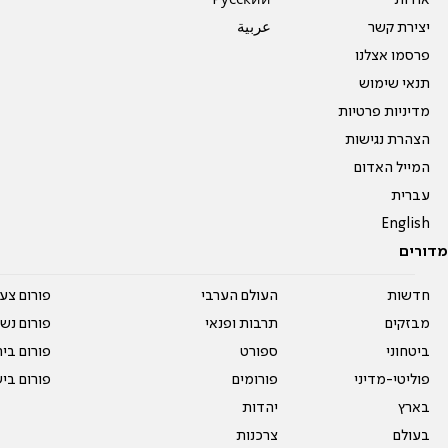
אודות
Pусский
יצירת קשר
عربية
פרסמו אצלנו
תנאי שימוש
מדיניות פרטיות
הצהרת נגישות
המייל האדום
עברית
English
מדורים
חדשות
העולם הערבי
פורום צע
מבזקים
תרבות ופנאי
פורום נשו
ביטחוני
ספורט
פורום בי
פוליטי-מדיני
פורומים
פורום בי
בארץ
יהדות
בעולם
צרכנות