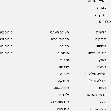
המייל האדום
עברית
English
מדורים
חדשות
העולם הערבי
פורום צע
מבזקים
תרבות ופנאי
פורום נשו
ביטחוני
ספורט
פורום בי
פוליטי-מדיני
פורומים
פורום בי
בארץ
יהדות
בעולם
צרכנות
משפט ופלילים
אופנה
כלכלה ונדל"ן
מוסיקה
דעות
פיוטקאסט
חדשות המגזר
ילדודס
אוכל
מודעות אבל
כיפה שחורה
מזג אוויר