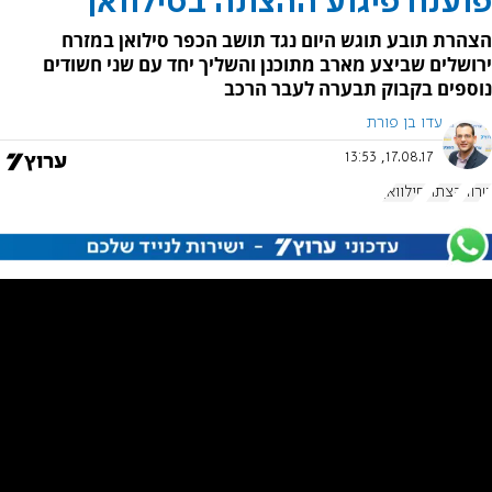
פוענח פיגוע ההצתה בסילוואן
הצהרת תובע תוגש היום נגד תושב הכפר סילואן במזרח
ירושלים שביצע מארב מתוכנן והשליך יחד עם שני חשודים
נוספים בקבוק תבערה לעבר הרכב
עדו בן פורת
17.08.17, 13:53
טרור
הצתה
סילוואן