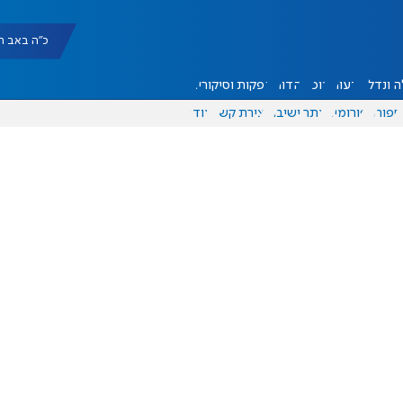
כ"ה באב תשפ"ו |
 ונדל"ן
דעות
אוכל
יהדות
הפקות וסיקורים
ספורט
פורומים
אתר ישיבה
יצירת קשר
עוד