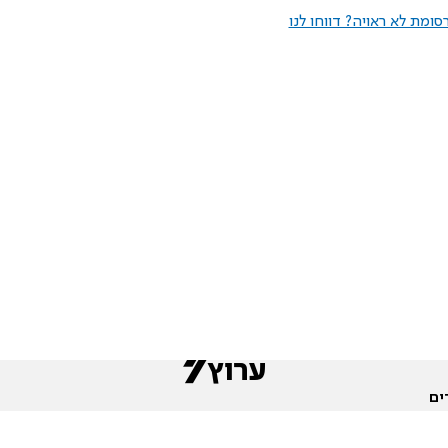
ומת לא ראויה? דווחו לנו
ים
שות
חדשות המגזר
פורומים
תגי