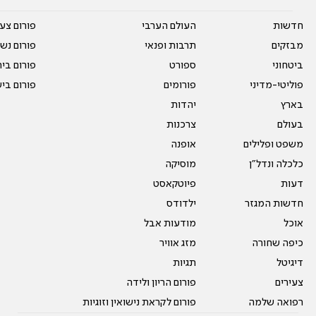
חדשות
העולם הערבי
פורום צע
מבזקים
תרבות ופנאי
פורום נשו
ביטחוני
ספורט
פורום בי
פוליטי-מדיני
פורומים
פורום בי
בארץ
יהדות
בעולם
צרכנות
משפט ופלילים
אופנה
כלכלה ונדל"ן
מוסיקה
דעות
פיוטקאסט
חדשות המגזר
ילדודס
אוכל
מודעות אבל
כיפה שחורה
מזג אוויר
דיגיטל
תגיות
צעירים
פורום הריון ולידה
רפואה שלמה
פורום לקראת נישואין וזוגיות