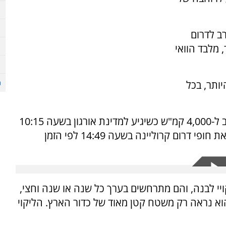
ב לדרום
 מלבד הוואי
40 שניות לכל היותר, בכל
לדברי המדענים, צל הירח ינוע במהירות של קרוב ל-4,000 קמ"ש כשיגיע למדינת אורגון בשעה 10:15
בבוקר, לפי הזמן מקומי. הוא יאט בהדרגה ויעזוב את חופי דרום קרוליינה בשעה 14:49 לפי הזמן
קויי לבנה, והם מתרחשים בערך כל שנה או שנה וחצי,
הוא נראה רק משטח קטן מאוד של כדור הארץ. הליקוי