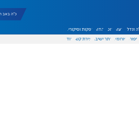
כ"ה באב תשפ"ו |
 ונדל"ן
דעות
אוכל
יהדות
הפקות וסיקורים
ספורט
פורומים
אתר ישיבה
יצירת קשר
עוד