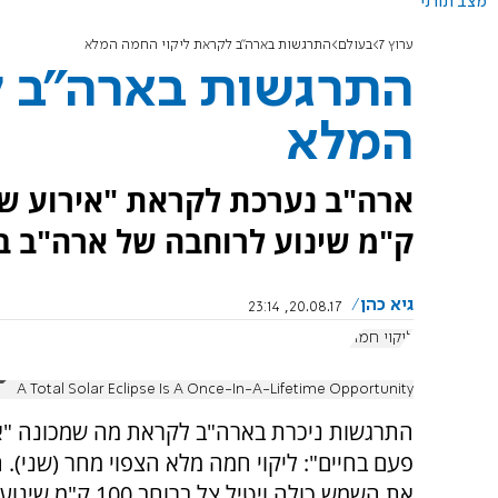
מצב תורני
ערוץ 7
בעולם
התרגשות בארה"ב לקראת ליקוי החמה המלא
התרגשות בארה"ב ל
המלא
ק"מ שינוע לרוחבה של ארה"ב במהירות ש
גיא כהן
20.08.17, 23:14
ליקוי חמה
A Total Solar Eclipse Is A Once-In-A-Lifetime Opportunity
התרגשות ניכרת בארה"ב לקראת מה שמכונה "א
פעם בחיים": ליקוי חמה מלא הצפוי מחר (שני). 
את השמש כולה ויטיל צל ברו