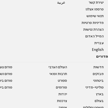
יצירת קשר
عربية
פרסמו אצלנו
תנאי שימוש
מדיניות פרטיות
הצהרת נגישות
המייל האדום
עברית
English
מדורים
חדשות
העולם הערבי
פורום צע
מבזקים
תרבות ופנאי
פורום נשו
ביטחוני
ספורט
פורום בי
פוליטי-מדיני
פורומים
פורום בי
בארץ
יהדות
בעולם
צרכנות
משפט ופלילים
אופנה