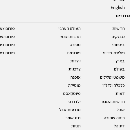
English
מדורים
חדשות
העולם הערבי
פורום צע
מבזקים
תרבות ופנאי
פורום נשו
ביטחוני
ספורט
פורום בי
פוליטי-מדיני
פורומים
פורום בי
בארץ
יהדות
בעולם
צרכנות
משפט ופלילים
אופנה
כלכלה ונדל"ן
מוסיקה
דעות
פיוטקאסט
חדשות המגזר
ילדודס
אוכל
מודעות אבל
כיפה שחורה
מזג אוויר
דיגיטל
תגיות