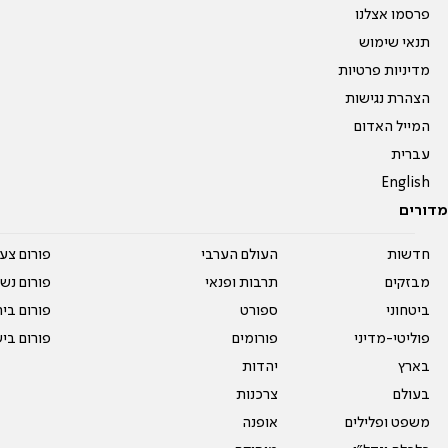
פרסמו אצלנו
תנאי שימוש
מדיניות פרטיות
הצהרת נגישות
המייל האדום
עברית
English
מדורים
חדשות
העולם הערבי
פורום צע
מבזקים
תרבות ופנאי
פורום נשו
ביטחוני
ספורט
פורום בי
פוליטי-מדיני
פורומים
פורום בי
בארץ
יהדות
בעולם
צרכנות
משפט ופלילים
אופנה