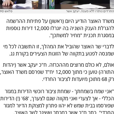
החרדים נותרו ללא מענה. יעקב אשר
פלאש 90
משרד האוצר הודיע היום (ראשון) על פתיחת ההרשמה
להגרלת הענק השניה בה יוגרלו 12,000 דירות נוספות
במסגרת תכנית "מחיר למשתכן".
לדברי שר האוצר שהוביל את המהלך, זו התשובה לכל מי
שמנסה לפגוע בתקווה של הזוגות הצעירים בקורת גג.
אולם, לא כולם מרוצים מההכרזה. ח"כ יעקב אשר (יהדות
התורה) טוען כי מתוך 12,000 יח"ד שפרסם משרד האוצר,
רק 68 מתוכן מיועדות לציבור החרדי.
"אני שמח בשמחתך - שמחת ציבור רוכשי הדירות במגזר
הכללי - אך לצערי ואני מקווה שגם לצערך, '68' (!) הדירות
שפורסמו בבית שמש לא יהוו פתרון למצוקת הדיור למגזר
החרדי"
, כתב ח"כ אשר במכתב ששיגר לשר האוצר.