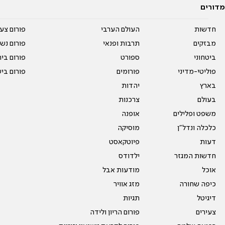
מדורים
חדשות
העולם הערבי
פורום צע
מבזקים
תרבות ופנאי
פורום נשו
ביטחוני
ספורט
פורום בי
פוליטי-מדיני
פורומים
פורום בי
בארץ
יהדות
בעולם
צרכנות
משפט ופלילים
אופנה
כלכלה ונדל"ן
מוסיקה
דעות
פיוטקאסט
חדשות המגזר
ילדודס
אוכל
מודעות אבל
כיפה שחורה
מזג אוויר
דיגיטל
תגיות
צעירים
פורום הריון ולידה