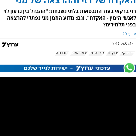
האקדח של רזי וההרצאה של מני
רזי ברקאי בעוד התבטאות בלתי נשכחת: "ההבדל בין גדעון לוי
לאנשי הימין - האקדח". וגם: מדוע הוזמן מני נפתלי להרצאה
בפני תלמידים?
ערוץ 20
4.09.17, 9:46
רזי ברקאי
ערוץ 20
מני נפתלי
אמיר איבגי
היום הזה