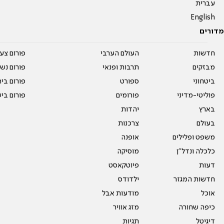
עברית
English
מדורים
חדשות
העולם הערבי
פורום צע
מבזקים
תרבות ופנאי
פורום נשו
ביטחוני
ספורט
פורום בי
פוליטי-מדיני
פורומים
פורום בי
בארץ
יהדות
בעולם
צרכנות
משפט ופלילים
אופנה
כלכלה ונדל"ן
מוסיקה
דעות
פיוטקאסט
חדשות המגזר
ילדודס
אוכל
מודעות אבל
כיפה שחורה
מזג אוויר
דיגיטל
תגיות