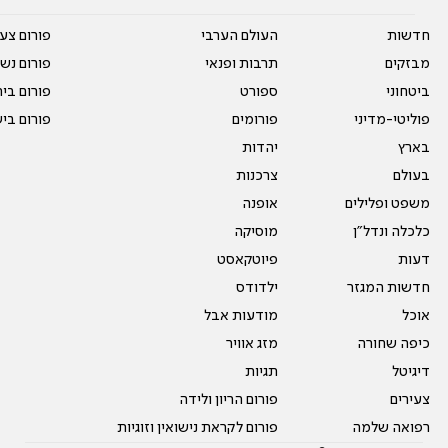
חדשות
העולם הערבי
פורום צע
מבזקים
תרבות ופנאי
פורום נשו
ביטחוני
ספורט
פורום בי
פוליטי-מדיני
פורומים
פורום בי
בארץ
יהדות
בעולם
צרכנות
משפט ופלילים
אופנה
כלכלה ונדל"ן
מוסיקה
דעות
פיוטקאסט
חדשות המגזר
ילדודס
אוכל
מודעות אבל
כיפה שחורה
מזג אוויר
דיגיטל
תגיות
צעירים
פורום הריון ולידה
רפואה שלמה
פורום לקראת נישואין וזוגיות