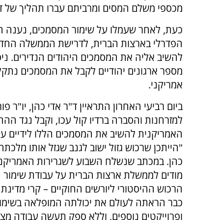
מכספי משלם המסים ומרביתם עברו תהליך של ד
כעת, לאחר שעמלו על שימור המסמכים, נענה 
הפדרלי בארצות הברית, לדרישת הממשלה החד
להשיב אליה את המסמכים היהודים הנדירים. ניס
מספר ארגונים יהודיים לקבל את המסמכים נתקלו
אמריקני.
ביום רביעי האחרון התראיין ד"ר אדי כהן, יו"ר פור
למזרחנות והסברה ברדיו קול עכו, וקבל נגד הה
האמריקנית להשיב את המסמכים הללו לידיים עי
"הייתכן שרכוש גזול ישוב לגנב שגזל אותו מלכתח
כהן. במכתב שנשלח השבוע לשגרירות האמריקנית
מודים לממשלת ארצות הברית על עבודת שימור 
הרכוש ההיסטורי ליורשים החוקיים – קרי מדינת
כבר הראתה לעולם את יכולתה המופלאה בשימור 
ופרוייקטים נוספים, וללא ספק תעשה עבודה מצו