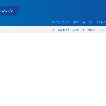
כ"ה באב תשפ"ו |
 ונדל"ן
דעות
אוכל
יהדות
הפקות וסיקורים
ספורט
פורומים
אתר ישיבה
יצירת קשר
עוד