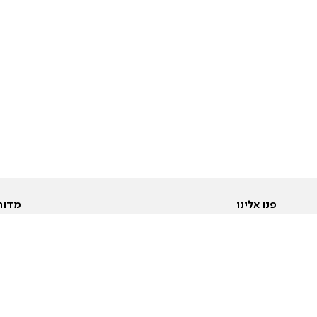
פנו אלינו
מדור
אודות
Pусский
חד
יצירת קשר
عربية
מב
פרסמו אצלנו
בי
תנאי שימוש
פו
מדיניות פרטיות
בא