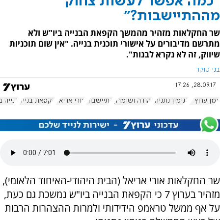
"כמה אפשר לעשות צחוק
מההתיישבות?"
שר החקלאות מזהיר מהמשך הקפאת הבנייה ביו"ש ולא
מתרשם מדיבורים על אישורי תוכנית בנייה. "אין שום תוכניות
שיווק, זה לא נקרא לבנות".
בני טוקר
28.09.17, 17:26
יומן ערוץ 7
בנימין נתניהו
יהודה ושומרון
התיישבות
אורי אריאל
הקפאת בנייה
בנייה ב
שר החקלאות אורי אריאל (הבית היהודי-האיחוד הלאומי),
מזהיר בערוץ 7 כי הקפאת הבנייה ביו"ש נמשכת גם כעת,
על אף ממשל טראמפ הידידותי ולמרות ההצהרות הרבות