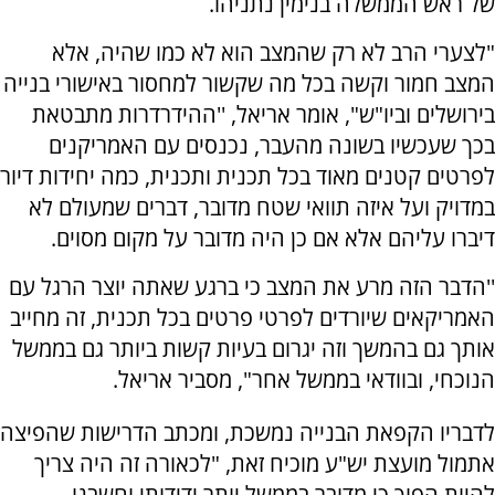
של ראש הממשלה בנימין נתניהו.
"לצערי הרב לא רק שהמצב הוא לא כמו שהיה, אלא
המצב חמור וקשה בכל מה שקשור למחסור באישורי בנייה
בירושלים וביו"ש", אומר אריאל, ''ההידרדרות מתבטאת
בכך שעכשיו בשונה מהעבר, נכנסים עם האמריקנים
לפרטים קטנים מאוד בכל תכנית ותכנית, כמה יחידות דיור
במדויק ועל איזה תוואי שטח מדובר, דברים שמעולם לא
דיברו עליהם אלא אם כן היה מדובר על מקום מסוים.
''הדבר הזה מרע את המצב כי ברגע שאתה יוצר הרגל עם
האמריקאים שיורדים לפרטי פרטים בכל תכנית, זה מחייב
אותך גם בהמשך וזה יגרום בעיות קשות ביותר גם בממשל
הנוכחי, ובוודאי בממשל אחר", מסביר אריאל.
לדבריו הקפאת הבנייה נמשכת, ומכתב הדרישות שהפיצה
אתמול מועצת יש"ע מוכיח זאת, "לכאורה זה היה צריך
להיות הפוך כי מדובר בממשל יותר ידידותי וחשבנו