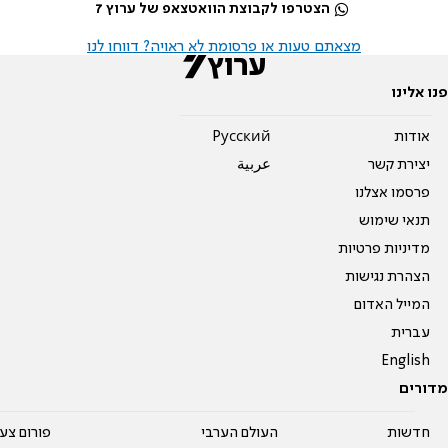
הצטרפו לקבוצת הוואטצאפ של ערוץ 7
מצאתם טעות או פרסומת לא ראויה? דווחו לנו
פנו אלינו
אודות
Pусский
יצירת קשר
عربية
פרסמו אצלנו
תנאי שימוש
מדיניות פרטיות
הצהרת נגישות
המייל האדום
עברית
English
מדורים
חדשות
העולם הערבי
פורום צע