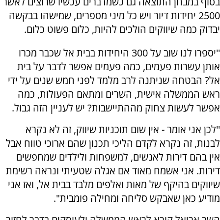
בסוף במבחן התוצאה גם כשמדברים עכשיו שרוצים לאשר
2500 יחידות דיור ויש כל מיני מספרים, שמישהו בבקשה
יבדוק כמה שיווקים הולכים להיות, כלום פשוט כלום.
''יספרו לנו שוב על 300 היחידות בבית אל שכבר מכרו
אותן עשרות פעמים, כמה פעמים אפשר לדבר על בית
אל? הבטחה שניתנה לרב מלמד לפני חמש שנים על ידי
ראש הממשלה אישית, השרים ומתאם הפעולות, כמה
אפשר לעשות צחוק מההתיישבות? יש לעניין הזה גבול.
''לכן אני אומר - אין שום תוכניות שיווק, זה לא נקרא
לבנות, זה נקרא לקדם הליכי תכנון שהם ארוכי טווח אבל
אין בהם דירות לאנשים, למשפחות ולילדים שמחפשים
דירות. אני אשמח מאוד אם אגלה שטעיתי ונראה רשימת
שיווקים בהיקף של מאות ואלפים מלבד בבית אל, ואז אני
מודיע כאן שאבקש סליחה ומחילה פומבית".
השר אריאל קורא לראש הממשלה ולעוסקים בדבר לחזור