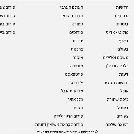
חדשות
העולם הערבי
פורום צע
מבזקים
תרבות ופנאי
פורום נשו
ביטחוני
ספורט
פורום בי
פוליטי-מדיני
פורומים
פורום בי
בארץ
יהדות
בעולם
צרכנות
משפט ופלילים
אופנה
כלכלה ונדל"ן
מוסיקה
דעות
פיוטקאסט
חדשות המגזר
ילדודס
אוכל
מודעות אבל
כיפה שחורה
מזג אוויר
דיגיטל
תגיות
צעירים
פורום הריון ולידה
רפואה שלמה
פורום לקראת נישואין וזוגיות
© כל הזכויות שמורות לישראל נשיונל ניוז בע"מ.