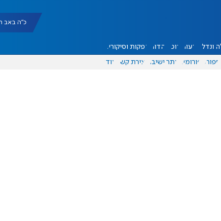
כ"ה באב תשפ"ו |
 ונדל"ן
דעות
אוכל
יהדות
הפקות וסיקורים
ספורט
פורומים
אתר ישיבה
יצירת קשר
עוד