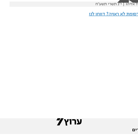
ל אליהו | י"ג תשרי תשע"ח
ומת לא ראויה? דווחו לנו
ים