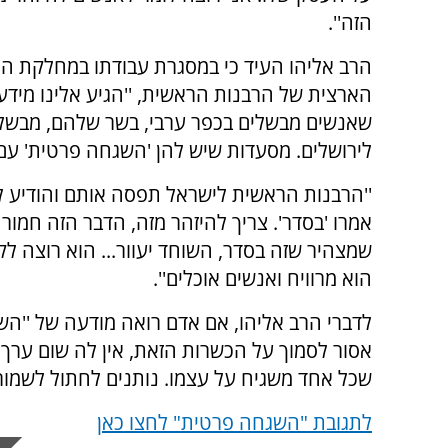
הזה''.
הרב אליהו העיד כי במסגרת עבודתו במחלקת ה
הארצית של הרבנות הראשית, ''הגיע אלינו מידע
שאנשים מבשלים בכפר ערבי, בשר שלהם, מבשלים 
לירושלים. מסעדות שיש להן 'השגחה פרטית' עם 
''הרבנות הראשית לישראל תפסה אותם והודיע ל
אמרו 'בסדר'. צריך להיזהר מזה, הדבר הזה חמו
שמצהיר שזה בסדר, השוחד יעוור... הוא רוצה לק
הוא מרוויח ואנשים אוכלים''.
לדברי הרב אליהו, אם אדם רואה מודעה של ''הש
אסור לסמוך על הכשרות הזאת, אין לה שום ערך.
שכל אחד משגיח על עצמו. נותנים לחתול לשמור
לתגובת "השגחה פרטית" לחצו כאן